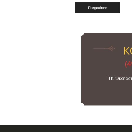
К
(
ТК "Экспос