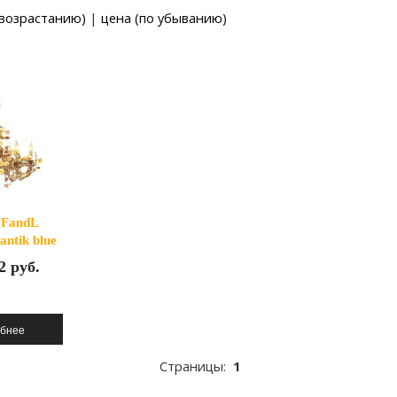
 возрастанию)
|
цена (по убыванию)
 FandL
antik blue
en)
2 руб.
Страницы:
1