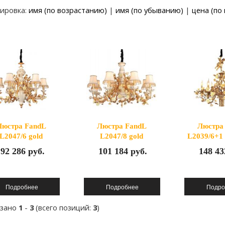
ировка:
имя (по возрастанию)
|
имя (по убыванию)
|
цена (по
Люстра FandL
Люстра FandL
Люстра
L2047/6 gold
L2047/8 gold
L2039/6+1 
(gre
92 286 руб.
101 184 руб.
148 43
азано
1
-
3
(всего позиций:
3
)