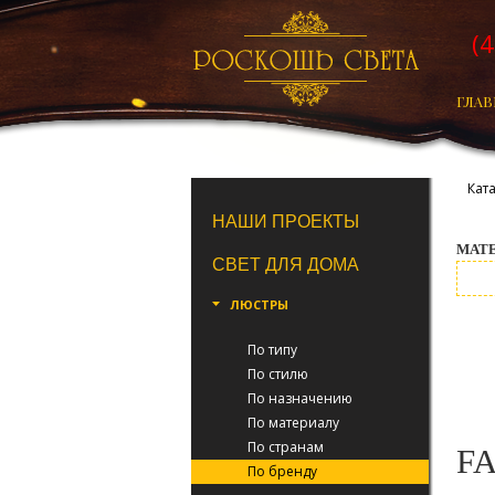
(
ГЛАВ
Кат
НАШИ ПРОЕКТЫ
МАТ
СВЕТ ДЛЯ ДОМА
ЛЮСТРЫ
МАТ
По типу
По стилю
По назначению
По материалу
По странам
F
По бренду