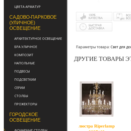
ЦВЕТА АРМАТУР
САДОВО-ПАРКОВОЕ
(УЛИЧНОЕ)
ОСВЕЩЕНИЕ
АРХИТЕКТУРНОЕ ОСВЕЩЕНИЕ
Параметры товара:
Свет для д
БРА УЛИЧНОЕ
КОМПОЗИТ
ДРУГИЕ ТОВАРЫ Э
НАПОЛЬНЫЕ
ПОДВЕСЫ
ПОДСВЕТКИИ
СЕРИИ
СТОЛБЫ
ПРОЖЕКТОРЫ
ГОРОДСКОЕ
ОСВЕЩЕНИЕ
люстра Riperlamp
ФОНАРНЫЕ СТОЛБЫ