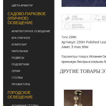
ЦВЕТА АРМАТУР
САДОВО-ПАРКОВОЕ
(УЛИЧНОЕ)
ОСВЕЩЕНИЕ
АРХИТЕКТУРНОЕ ОСВЕЩЕНИЕ
Тэги:
230H
БРА УЛИЧНОЕ
Артикул: 230H Polished L
КОМПОЗИТ
ламп: 3 max 60w
НАПОЛЬНЫЕ
Параметры товара:
Испания
Св
ПОДВЕСЫ
прихожую
Люстры в спальню
Л
ПОДСВЕТКИИ
ДРУГИЕ ТОВАРЫ Э
СЕРИИ
СТОЛБЫ
ПРОЖЕКТОРЫ
ГОРОДСКОЕ
ОСВЕЩЕНИЕ
ФОНАРНЫЕ СТОЛБЫ