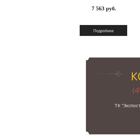
7 563 руб.
К
(
ТК "Экспос